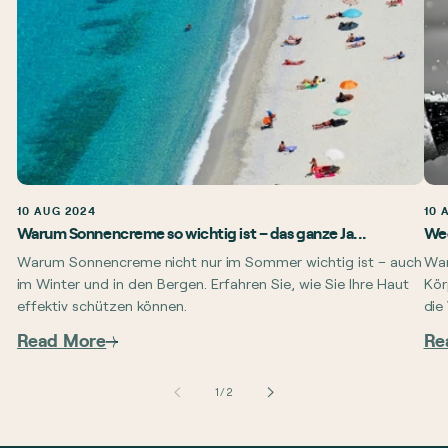
10 AUG 2024
10 
Warum Sonnencreme so wichtig ist – das ganze Ja...
Wec
Warum Sonnencreme nicht nur im Sommer wichtig ist – auch
War
im Winter und in den Bergen. Erfahren Sie, wie Sie Ihre Haut
Kör
effektiv schützen können.
die
Read More
Re
von
1
/
2