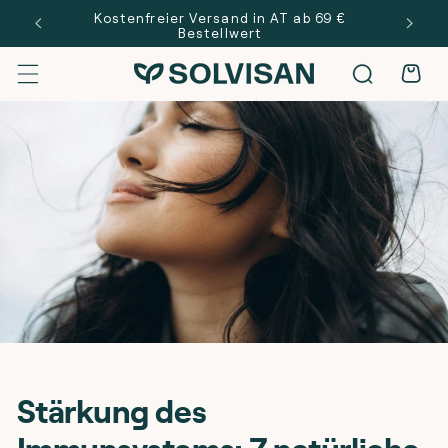
Direkt zum
 €
Kostenfreier Versand in AT ab 69 €
Inhalt
Bestellwert
Warenkor
Stärkung des
Immunsystems: 7 natürliche