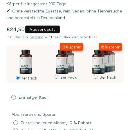
Körper für insgesamt 200 Tage.
Ohne versteckte Zusätze, rein, vegan, ohne Tierversuche
und hergestellt in Deutschland.
€49,80
€74,70
Normaler
€24,90
€44,83
€63,52
€22,41
€40,35
€57,16
€24,90
Ausverkauft
Preis
Inkl. Steuern.
Versand
wird beim Checkout berechnet
10% sparen
20%
25%
10% sparen
15% sparen
sparen
spare
2er Pack
3er Pack
1er Pack
Anzahl
Einmaliger Kauf
Verringere
Erhöhe
die
die
Abonnieren und Sparen
Menge
Menge
Zustellung jeden Monat, 10 % Rabatt
für
für