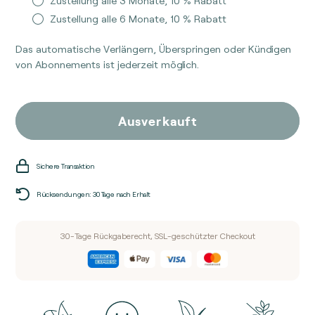
Zustellung alle 3 Monate, 10 % Rabatt
NAC
NAC
Zustellung alle 6 Monate, 10 % Rabatt
(N-
(N-
Acetyl-
Acetyl-
Das automatische Verlängern, Überspringen oder Kündigen
Cystein)
Cystein)
von Abonnements ist jederzeit möglich.
Ausverkauft
Sichere Transaktion
Rücksendungen: 30 Tage nach Erhalt
30-Tage Rückgaberecht, SSL-geschützter Checkout