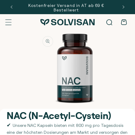
Direkt zum
Kostenfreier Versand in AT ab 69 €
Inhalt
Bestellwert
Warenkor
oduktinformationen
ingen
Medien
NAC (N-Acetyl-Cystein)
1
in
Modal
öffnen
Unsere NAC Kapseln bieten mit 800 mg pro Tagesdosis
eine der höchsten Dosierungen am Markt und versorgen den