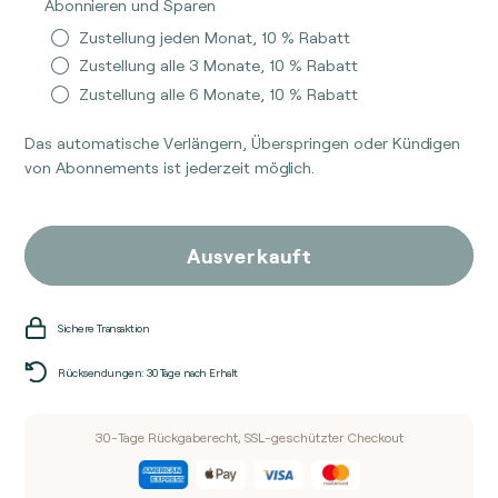
Abonnieren und Sparen
Menge
Menge
Zustellung jeden Monat, 10 % Rabatt
für
für
Zustellung alle 3 Monate, 10 % Rabatt
Propionsäure
Propionsäure
Zustellung alle 6 Monate, 10 % Rabatt
Das automatische Verlängern, Überspringen oder Kündigen
von Abonnements ist jederzeit möglich.
Ausverkauft
Sichere Transaktion
Rücksendungen: 30 Tage nach Erhalt
30-Tage Rückgaberecht, SSL-geschützter Checkout