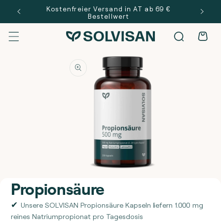
Direkt zum
 €
Kostenfreier Versand in AT ab 69 €
Inhalt
Bestellwert
Warenkor
oduktinformationen
ingen
Medien
Propionsäure
1
in
Modal
öffnen
Unsere SOLVISAN Propionsäure Kapseln liefern 1.000 mg
reines Natriumpropionat pro Tagesdosis