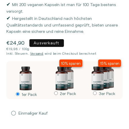
Mit 200 veganen Kapseln ist man für 100 Tage bestens
versorgt.
Hergestellt in Deutschland nach höchsten
Qualitätsstandards und umfassend geprüft, bieten unsere
Kapseln eine sichere und reine Einnahme.
€49,80
€74,70
Normaler
€24,90
€44,83
€63,52
€22,41
€40,35
€57,16
€24,90
Ausverkauft
Preis
STÜCKPREIS
€17,98
€16,98
€17,98
€16,18
€15,28
pro
€19,98
€19,98
/
100g
PRO
/
Inkl. Steuern.
Versand
wird beim Checkout berechnet
100G
10% sparen
20%
25%
10% sparen
15% sparen
sparen
spare
2er Pack
3er Pack
1er Pack
Anzahl
Einmaliger Kauf
Verringere
Erhöhe
die
die