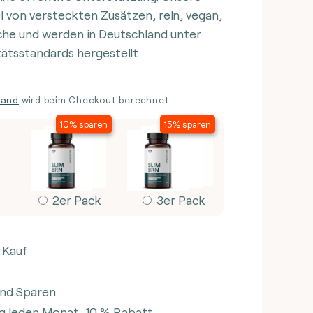
ei von versteckten Zusätzen, rein, vegan,
che und werden in Deutschland unter
ätsstandards hergestellt
3
7
1
9
8
sand
wird beim Checkout berechnet
n
20%
25%
10% sparen
15% sparen
sparen
sparen
2er Pack
3er Pack
 Kauf
Erhöhe
die
nd Sparen
Menge
ng jeden Monat, 10 % Rabatt