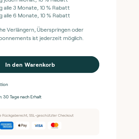
ür
g alle 3 Monate, 10 % Rabatt
SLIM
g alle 6 Monate, 10 % Rabatt
BRN
he Verlängern, Überspringen oder
bonnements ist jederzeit möglich.
In den Warenkorb
ktion
 30 Tage nach Erhalt
e Rückgaberecht, SSL-geschützter Checkout