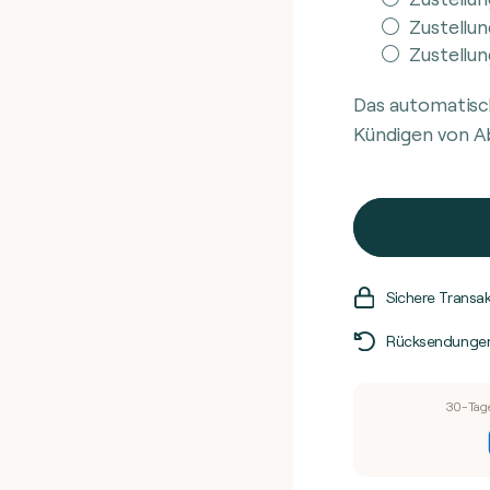
für
f
Zustellun
SLIM
Zustellun
BRN
Das automatisc
Kündigen von A
Sichere Transa
Rücksendungen:
30-Tag