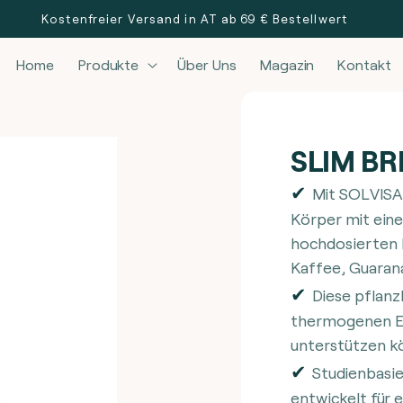
Kostenfreier Versand in AT ab 69 € Bestellwert
Home
Produkte
Über Uns
Magazin
Kontakt
SLIM BR
Mit SOLVISA
Körper mit ein
hochdosierten 
Kaffee, Guarana
Diese pflanzl
thermogenen Ei
unterstützen k
Studienbasie
entwickelt für 